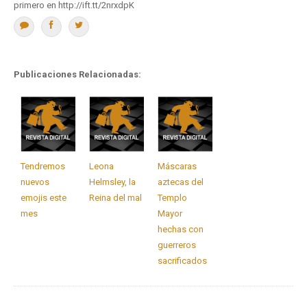
primero en http://ift.tt/2nrxdpK
Publicaciones Relacionadas:
Tendremos
Leona
Máscaras
nuevos
Helmsley, la
aztecas del
emojis este
Reina del mal
Templo
mes
Mayor
hechas con
guerreros
sacrificados