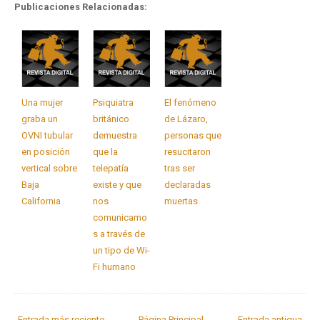
Publicaciones Relacionadas:
Una mujer
Psiquiatra
El fenómeno
graba un
británico
de Lázaro,
OVNI tubular
demuestra
personas que
en posición
que la
resucitaron
vertical sobre
telepatía
tras ser
Baja
existe y que
declaradas
California
nos
muertas
comunicamo
s a través de
un tipo de Wi-
Fi humano
Entrada más reciente
Página Principal
Entrada antigua