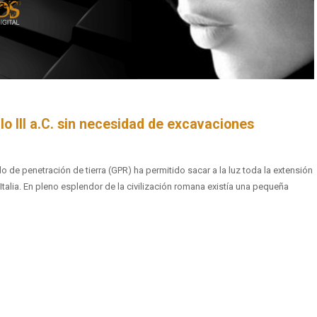
o III a.C. sin necesidad de excavaciones
o de penetración de tierra (GPR) ha permitido sacar a la luz toda la extensión
 Italia. En pleno esplendor de la civilización romana existía una pequeña