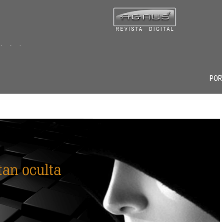
 . . . .
POR