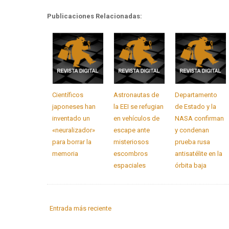
Publicaciones Relacionadas:
Científicos
Astronautas de
Departamento
japoneses han
la EEI se refugian
de Estado y la
inventado un
en vehículos de
NASA confirman
«neuralizador»
escape ante
y condenan
para borrar la
misteriosos
prueba rusa
memoria
escombros
antisatélite en la
espaciales
órbita baja
Entrada más reciente