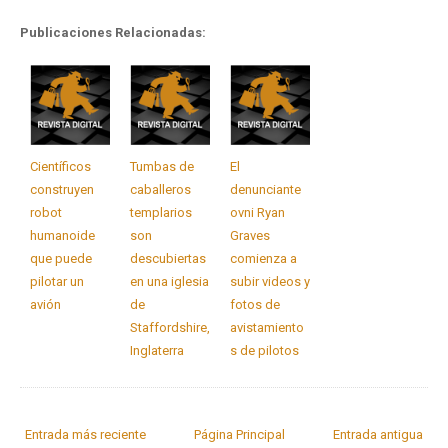
Publicaciones Relacionadas:
Científicos
Tumbas de
El
construyen
caballeros
denunciante
robot
templarios
ovni Ryan
humanoide
son
Graves
que puede
descubiertas
comienza a
pilotar un
en una iglesia
subir videos y
avión
de
fotos de
Staffordshire,
avistamiento
Inglaterra
s de pilotos
Entrada más reciente
Página Principal
Entrada antigua