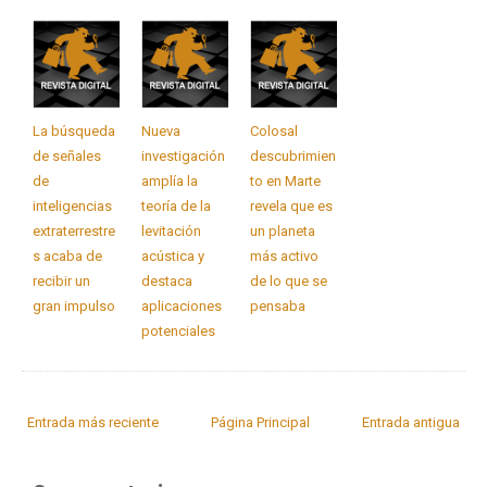
La búsqueda
Nueva
Colosal
de señales
investigación
descubrimien
de
amplía la
to en Marte
inteligencias
teoría de la
revela que es
extraterrestre
levitación
un planeta
s acaba de
acústica y
más activo
recibir un
destaca
de lo que se
gran impulso
aplicaciones
pensaba
potenciales
Entrada más reciente
Página Principal
Entrada antigua