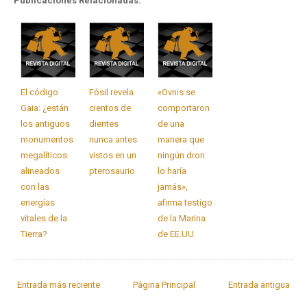
Publicaciones Relacionadas:
El código
Fósil revela
«Ovnis se
Gaia: ¿están
cientos de
comportaron
los antiguos
dientes
de una
monumentos
nunca antes
manera que
megalíticos
vistos en un
ningún dron
alineados
pterosaurio
lo haría
con las
jamás»,
energías
afirma testigo
vitales de la
de la Marina
Tierra?
de EE.UU.
Entrada más reciente
Página Principal
Entrada antigua