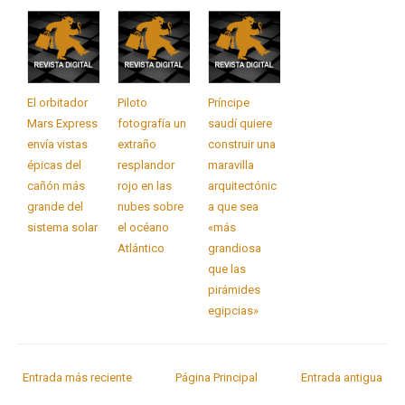
El orbitador
Piloto
Príncipe
Mars Express
fotografía un
saudí quiere
envía vistas
extraño
construir una
épicas del
resplandor
maravilla
cañón más
rojo en las
arquitectónic
grande del
nubes sobre
a que sea
sistema solar
el océano
«más
Atlántico
grandiosa
que las
pirámides
egipcias»
Entrada más reciente
Página Principal
Entrada antigua