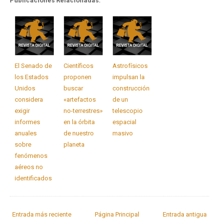
Publicaciones Relacionadas:
El Senado de
Científicos
Astrofísicos
los Estados
proponen
impulsan la
Unidos
buscar
construcción
considera
«artefactos
de un
exigir
no-terrestres»
telescopio
informes
en la órbita
espacial
anuales
de nuestro
masivo
sobre
planeta
fenómenos
aéreos no
identificados
Entrada más reciente
Página Principal
Entrada antigua