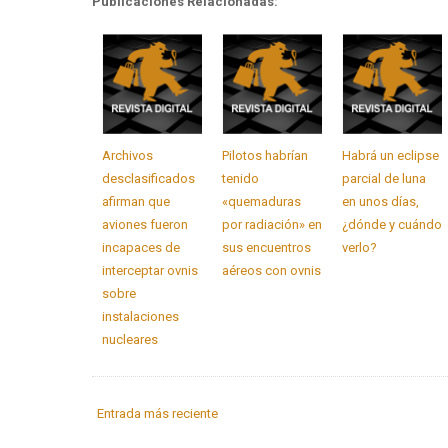
Publicaciones Relacionadas:
Archivos
Pilotos habrían
Habrá un eclipse
desclasificados
tenido
parcial de luna
afirman que
«quemaduras
en unos días,
aviones fueron
por radiación» en
¿dónde y cuándo
incapaces de
sus encuentros
verlo?
interceptar ovnis
aéreos con ovnis
sobre
instalaciones
nucleares
Entrada más reciente