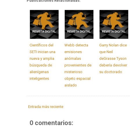
Publicaciones Relacionadas:
Científicos del
Webb detecta
Garry Nolan dice
SETI inician una
emisiones
que Neil
nueva y amplia
anómalas
deGrasse Tyson
búsqueda de
provenientes de
debería devolver
alienígenas
misterioso
su doctorado
inteligentes
objeto espacial
aislado
Entrada más reciente
0 comentarios: