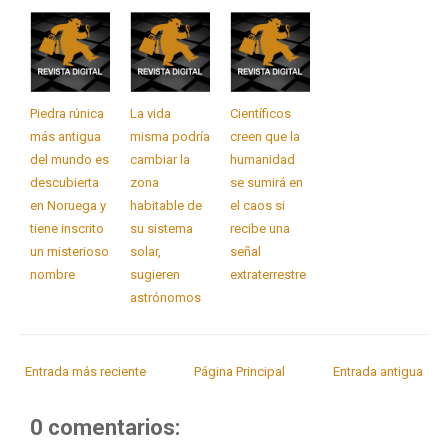
Piedra rúnica
La vida
Científicos
más antigua
misma podría
creen que la
del mundo es
cambiar la
humanidad
descubierta
zona
se sumirá en
en Noruega y
habitable de
el caos si
tiene inscrito
su sistema
recibe una
un misterioso
solar,
señal
nombre
sugieren
extraterrestre
astrónomos
Entrada más reciente
Página Principal
Entrada antigua
0 comentarios: